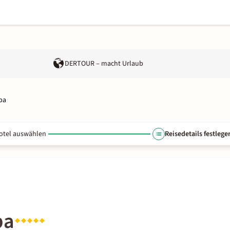
DERTOUR – macht Urlaub
pa
otel auswählen
Reisedetails festlege
pa