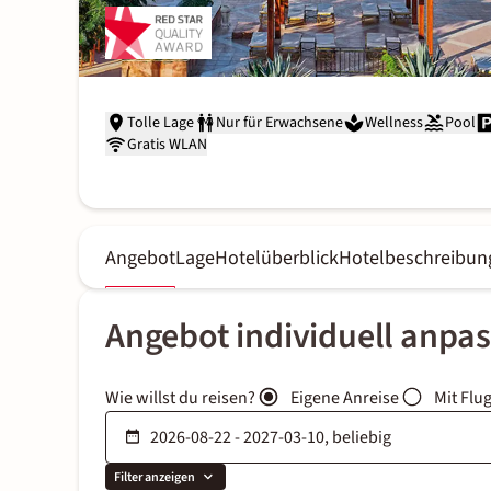
Tolle Lage
Nur für Erwachsene
Wellness
Pool
Gratis WLAN
Angebot
Lage
Hotelüberblick
Hotelbeschreibun
Angebot individuell anpa
Wie willst du reisen?
Eigene Anreise
Mit Flu
Filter anzeigen