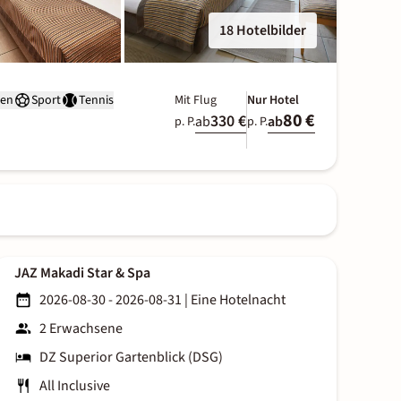
18 Hotelbilder
hen
Sport
Tennis
Mit Flug
Nur Hotel
80 €
330 €
ab
ab
p. P.
p. P.
JAZ Makadi Star & Spa
2026-08-30 - 2026-08-31
|
Eine Hotelnacht
2 Erwachsene
DZ Superior Gartenblick (DSG)
All Inclusive