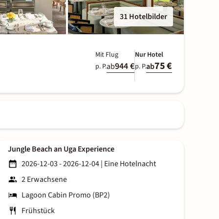
31 Hotelbilder
Mit Flug
Nur Hotel
75 €
944 €
ab
ab
p. P.
p. P.
Jungle Beach an Uga Experience
2026-12-03 - 2026-12-04
|
Eine Hotelnacht
2 Erwachsene
Lagoon Cabin Promo (BP2)
Frühstück