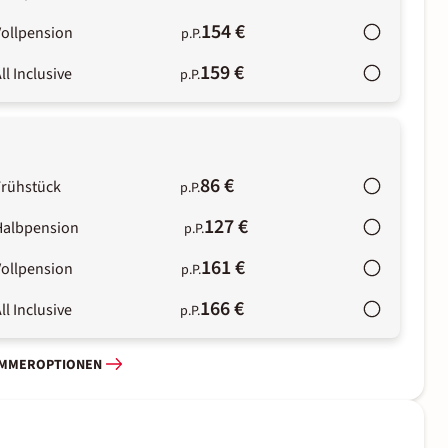
154 €
Vollpension
p.P.
159 €
ll Inclusive
p.P.
86 €
Frühstück
p.P.
127 €
Halbpension
p.P.
161 €
Vollpension
p.P.
166 €
ll Inclusive
p.P.
IMMEROPTIONEN