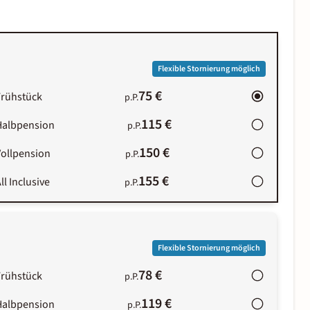
Flexible Stornierung möglich
75 €
Frühstück
p.P.
115 €
Halbpension
p.P.
150 €
Vollpension
p.P.
155 €
ll Inclusive
p.P.
Flexible Stornierung möglich
78 €
Frühstück
p.P.
119 €
Halbpension
p.P.