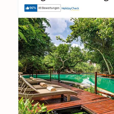
96
%
89 Bewertungen