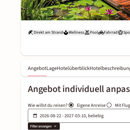
Direkt am Strand
Wellness
Pool
Fahrrad
Spo
Angebot
Lage
Hotelüberblick
Hotelbeschreibun
Angebot individuell anpa
Wie willst du reisen?
Eigene Anreise
Mit Flu
Filter anzeigen