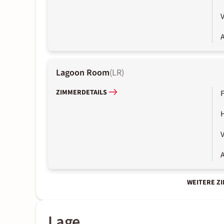
A
Lagoon Room
(
LR
)
ZIMMERDETAILS
A
WEITERE Z
Lage