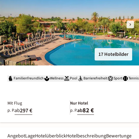
17 Hotelbilder
Familienfreundlich
Wellness
Pool
Barrierefreiheit
Sport
Tennis
Mit Flug
Nur Hotel
82 €
297 €
ab
ab
p. P.
p. P.
Angebot
Lage
Hotelüberblick
Hotelbeschreibung
Bewertungen