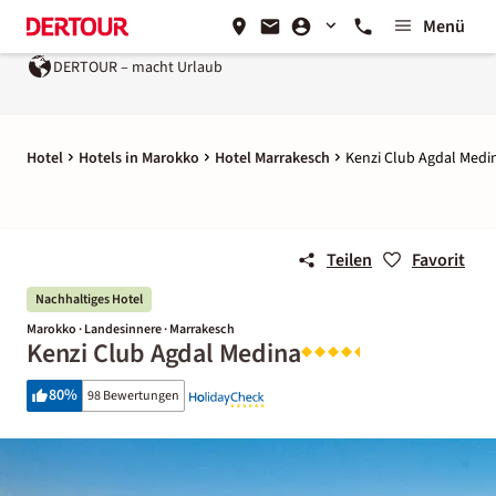
Menü
DERTOUR – macht Urlaub
Ein Unternehmen der
REWE Gr
Hotel
Hotels in Marokko
Hotel Marrakesch
Kenzi Club Agdal Medi
Teilen
Favorit
Nachhaltiges Hotel
Marokko · Landesinnere · Marrakesch
Kenzi Club Agdal Medina
80
%
98 Bewertungen