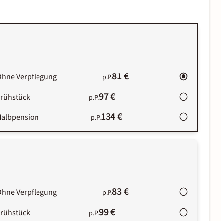
81 €
Ohne Verpflegung
p.P.
97 €
Frühstück
p.P.
134 €
Halbpension
p.P.
83 €
Ohne Verpflegung
p.P.
99 €
Frühstück
p.P.