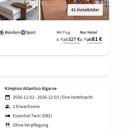
41 Hotelbilder
Wandern
Sport
Mit Flug
Nur Hotel
81 €
327 €
ab
ab
p. P.
p. P.
Kimpton Atlantico Algarve
2026-12-02 - 2026-12-03
|
Eine Hotelnacht
2 Erwachsene
Essential Twin (DB1)
Ohne Verpflegung