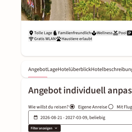
Tolle Lage
Familienfreundlich
Wellness
Pool
Gratis WLAN
Haustiere erlaubt
Angebot
Lage
Hotelüberblick
Hotelbeschreibun
Angebot individuell anpa
Wie willst du reisen?
Eigene Anreise
Mit Flu
Filter anzeigen