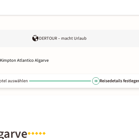
DERTOUR – macht Urlaub
Kimpton Atlantico Algarve
otel auswählen
Reisedetails festlege
garve