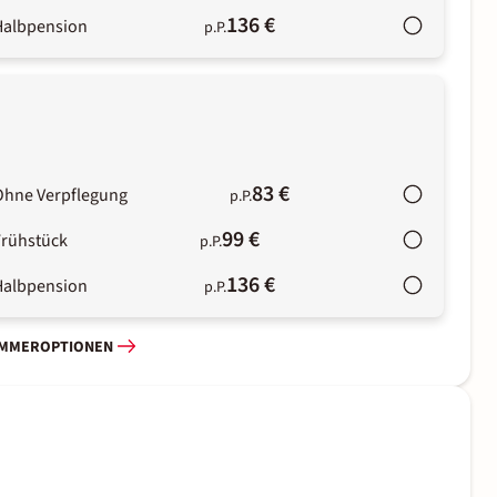
136 €
Halbpension
p.P.
83 €
Ohne Verpflegung
p.P.
99 €
Frühstück
p.P.
136 €
Halbpension
p.P.
IMMEROPTIONEN