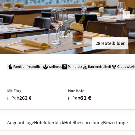
28 Hotelbilder
Familienfreundlich
Wellness
Parkplatz
Barrierefreiheit
Gratis WLA
Mit Flug
Nur Hotel
61 €
262 €
ab
ab
p. P.
p. P.
Angebot
Lage
Hotelüberblick
Hotelbeschreibung
Bewertungen