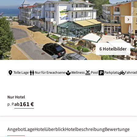
6 Hotelbilder
Tolle Lage
Nur für Erwachsene
Wellness
Pool
Parkplatz
Fahrrad
Nur Hotel
161 €
ab
p. P.
Angebot
Lage
Hotelüberblick
Hotelbeschreibung
Bewertungen