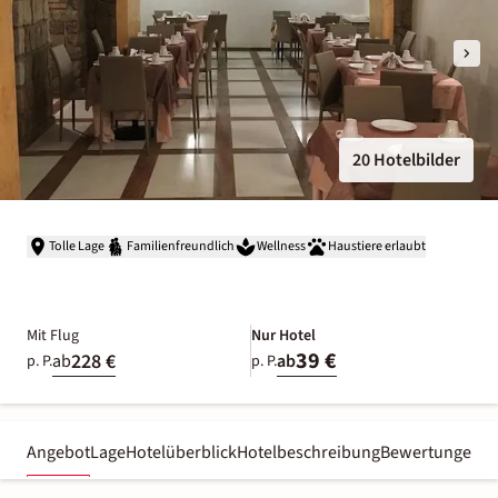
20 Hotelbilder
Tolle Lage
Familienfreundlich
Wellness
Haustiere erlaubt
Mit Flug
Nur Hotel
39 €
228 €
ab
ab
p. P.
p. P.
Angebot
Lage
Hotelüberblick
Hotelbeschreibung
Bewertungen