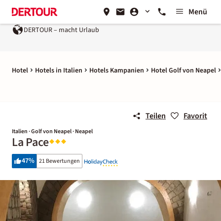
Menü
DERTOUR – macht Urlaub
Hotel
Hotels in Italien
Hotels Kampanien
Hotel Golf von Neapel
Teilen
Favorit
Italien · Golf von Neapel · Neapel
La Pace
47
%
21 Bewertungen