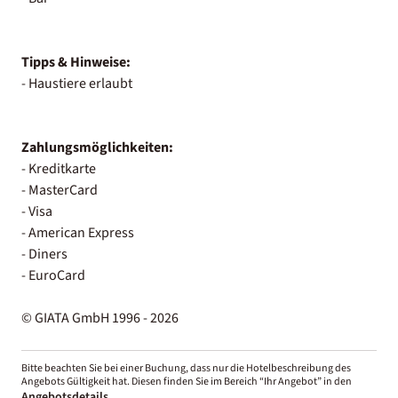
Tipps & Hinweise:
- Haustiere erlaubt
Zahlungsmöglichkeiten:
- Kreditkarte
- MasterCard
- Visa
- American Express
- Diners
- EuroCard
© GIATA GmbH 1996 - 2026
Bitte beachten Sie bei einer Buchung, dass nur die Hotelbeschreibung des
Angebots Gültigkeit hat. Diesen finden Sie im Bereich “Ihr Angebot” in den
Angebotsdetails
.