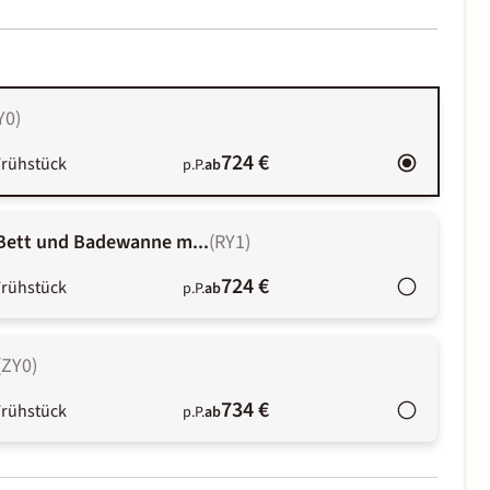
Y0
)
724 €
Frühstück
p.P.
ab
-Bett und Badewanne m...
(
RY1
)
724 €
Frühstück
p.P.
ab
(
ZY0
)
734 €
Frühstück
p.P.
ab