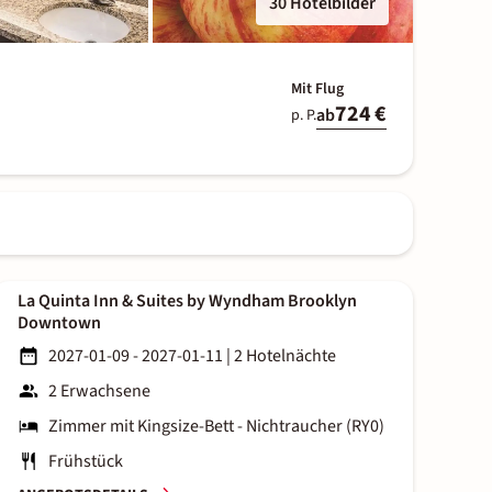
30 Hotelbilder
Mit Flug
724 €
ab
p. P.
La Quinta Inn & Suites by Wyndham Brooklyn
Downtown
2027-01-09 - 2027-01-11
|
2 Hotelnächte
2 Erwachsene
Zimmer mit Kingsize-Bett - Nichtraucher (RY0)
Frühstück