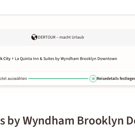
DERTOUR – macht Urlaub
k City
La Quinta Inn & Suites by Wyndham Brooklyn Downtown
otel auswählen
Reisedetails festlege
ites by Wyndham Brooklyn