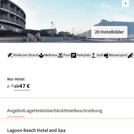
20 Hotelbilder
Direkt am Strand
Wellness
Pool
Parkplatz
Golf
Wassersport
Nur Hotel
47 €
ab
p. P.
Angebot
Lage
Hotelüberblick
Hotelbeschreibung
Lagoon Beach Hotel and Spa