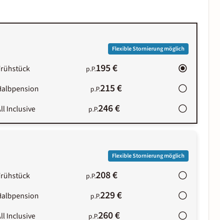
Flexible Stornierung möglich
195 €
Frühstück
p.P.
215 €
Halbpension
p.P.
246 €
ll Inclusive
p.P.
Flexible Stornierung möglich
208 €
Frühstück
p.P.
229 €
Halbpension
p.P.
260 €
ll Inclusive
p.P.