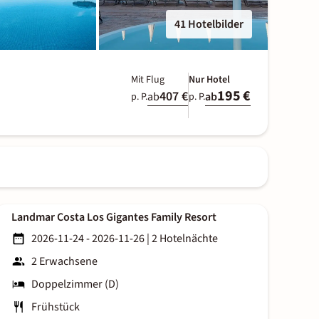
41 Hotelbilder
Mit Flug
Nur Hotel
195 €
407 €
ab
ab
p. P.
p. P.
Landmar Costa Los Gigantes Family Resort
2026-11-24 - 2026-11-26
|
2 Hotelnächte
2 Erwachsene
Doppelzimmer (D)
Frühstück