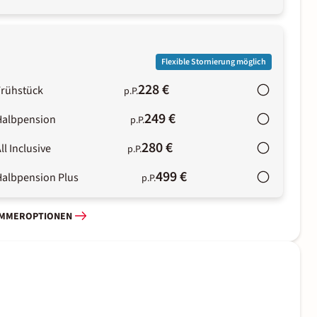
Flexible Stornierung möglich
228 €
Frühstück
p.P.
249 €
Halbpension
p.P.
280 €
ll Inclusive
p.P.
499 €
Halbpension Plus
p.P.
IMMEROPTIONEN