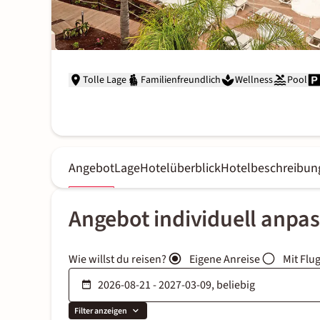
Tolle Lage
Familienfreundlich
Wellness
Pool
Angebot
Lage
Hotelüberblick
Hotelbeschreibun
Angebot individuell anpa
Wie willst du reisen?
Eigene Anreise
Mit Flu
Filter anzeigen