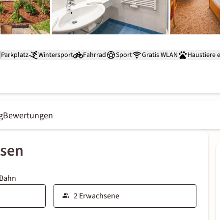
Parkplatz
Wintersport
Fahrrad
Sport
Gratis WLAN
Haustiere 
g
Bewertungen
ssen
 Bahn