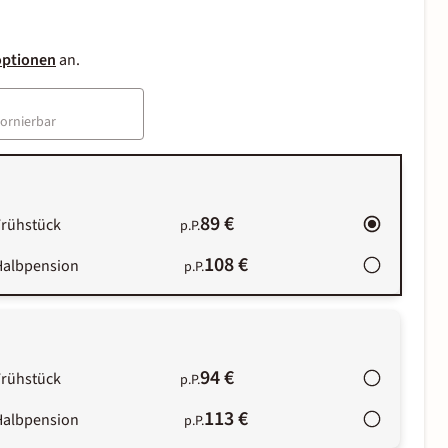
optionen
an.
tornierbar
89 €
Frühstück
p.P.
108 €
Halbpension
p.P.
94 €
Frühstück
p.P.
113 €
Halbpension
p.P.