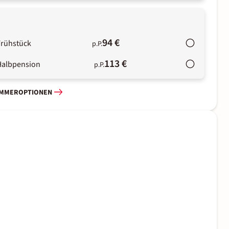
94 €
Frühstück
p.P.
113 €
Halbpension
p.P.
IMMEROPTIONEN