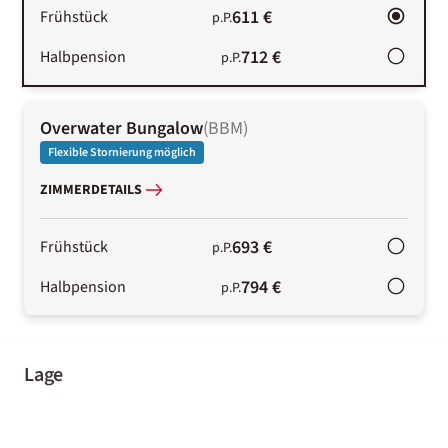
611 €
Frühstück
p.P.
712 €
Halbpension
p.P.
Overwater Bungalow
(
BBM
)
Flexible Stornierung möglich
ZIMMERDETAILS
693 €
Frühstück
p.P.
794 €
Halbpension
p.P.
Lage