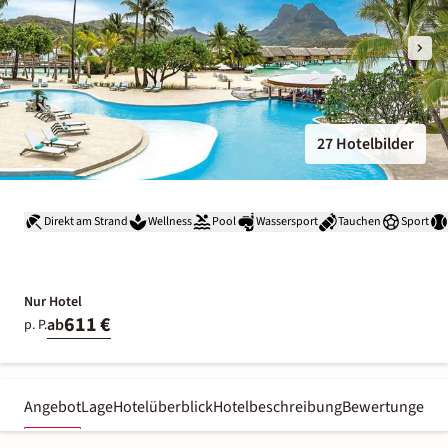
27 Hotelbilder
Direkt am Strand
Wellness
Pool
Wassersport
Tauchen
Sport
Nur Hotel
611 €
ab
p. P.
Angebot
Lage
Hotelüberblick
Hotelbeschreibung
Bewertungen