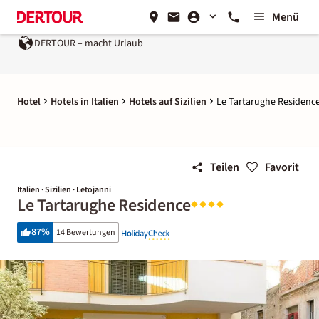
Menü
DERTOUR – macht Urlaub
Hotel
Hotels in Italien
Hotels auf Sizilien
Le Tartarughe Residenc
Teilen
Favorit
Italien · Sizilien · Letojanni
Le Tartarughe Residence
87
%
14 Bewertungen