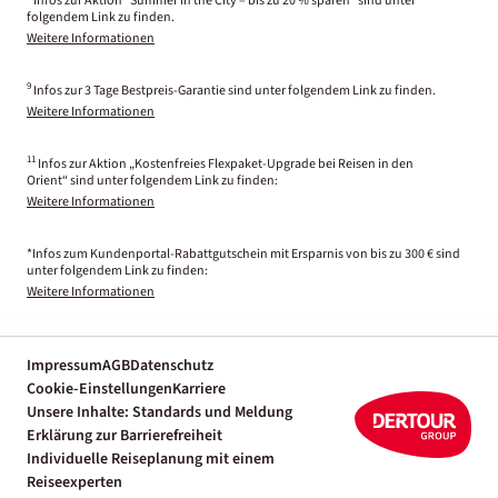
Infos zur Aktion "Summer in the City – bis zu 20 % sparen" sind unter
folgendem Link zu finden.
Weitere Informationen
9
Infos zur 3 Tage Bestpreis-Garantie sind unter folgendem Link zu finden.
Weitere Informationen
11
Infos zur Aktion „Kostenfreies Flexpaket-Upgrade bei Reisen in den
Orient“ sind unter folgendem Link zu finden:
Weitere Informationen
*Infos zum Kundenportal-Rabattgutschein mit Ersparnis von bis zu 300 € sind
unter folgendem Link zu finden:
Weitere Informationen
Impressum
AGB
Datenschutz
Cookie-Einstellungen
Karriere
Unsere Inhalte: Standards und Meldung
Erklärung zur Barrierefreiheit
Individuelle Reiseplanung mit einem
Reiseexperten