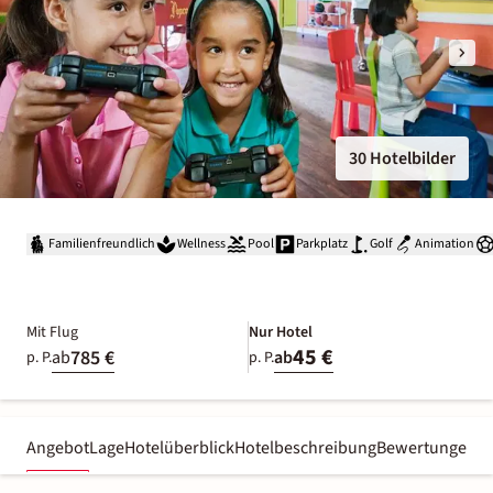
30 Hotelbilder
Familienfreundlich
Wellness
Pool
Parkplatz
Golf
Animation
Mit Flug
Nur Hotel
45 €
785 €
ab
ab
p. P.
p. P.
Angebot
Lage
Hotelüberblick
Hotelbeschreibung
Bewertungen