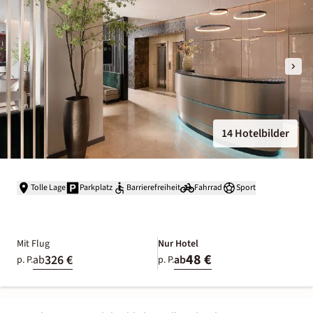
14 Hotelbilder
Tolle Lage
Parkplatz
Barrierefreiheit
Fahrrad
Sport
Mit Flug
Nur Hotel
48 €
326 €
ab
ab
p. P.
p. P.