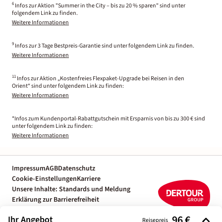
6
Infos zur Aktion "Summer in the City – bis zu 20 % sparen" sind unter
folgendem Link zu finden.
Weitere Informationen
9
Infos zur 3 Tage Bestpreis-Garantie sind unter folgendem Link zu finden.
Weitere Informationen
11
Infos zur Aktion „Kostenfreies Flexpaket-Upgrade bei Reisen in den
Orient“ sind unter folgendem Link zu finden:
Weitere Informationen
*Infos zum Kundenportal-Rabattgutschein mit Ersparnis von bis zu 300 € sind
unter folgendem Link zu finden:
Weitere Informationen
Impressum
AGB
Datenschutz
Cookie-Einstellungen
Karriere
Unsere Inhalte: Standards und Meldung
Erklärung zur Barrierefreiheit
Individuelle Reiseplanung mit einem
96 €
Ihr Angebot
Reiseexperten
Reisepreis