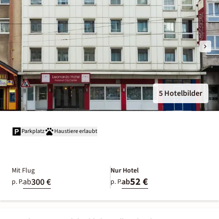
5 Hotelbilder
Parkplatz
Haustiere erlaubt
Mit Flug
Nur Hotel
52 €
300 €
ab
ab
p. P.
p. P.