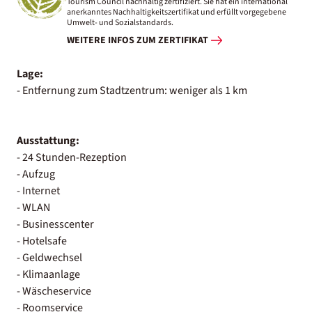
Tourism Council nachhaltig zertifiziert. Sie hat ein international
anerkanntes Nachhaltigkeitszertifikat und erfüllt vorgegebene
Umwelt- und Sozialstandards.
WEITERE INFOS ZUM ZERTIFIKAT
Lage:
- Entfernung zum Stadtzentrum: weniger als 1 km
Ausstattung:
- 24 Stunden-Rezeption
- Aufzug
- Internet
- WLAN
- Businesscenter
- Hotelsafe
- Geldwechsel
- Klimaanlage
- Wäscheservice
- Roomservice