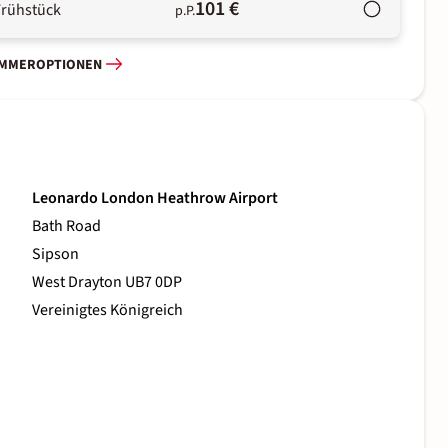
101 €
Frühstück
p.P.
IMMEROPTIONEN
Leonardo London Heathrow Airport
Bath Road
Sipson
West Drayton UB7 0DP
Vereinigtes Königreich