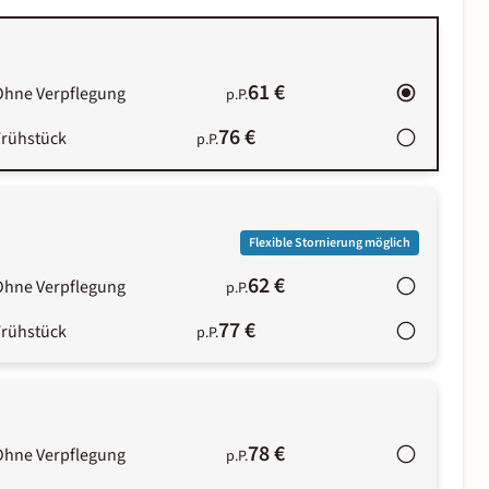
61 €
Ohne Verpflegung
p.P.
76 €
Frühstück
p.P.
Flexible Stornierung möglich
62 €
Ohne Verpflegung
p.P.
77 €
Frühstück
p.P.
78 €
Ohne Verpflegung
p.P.