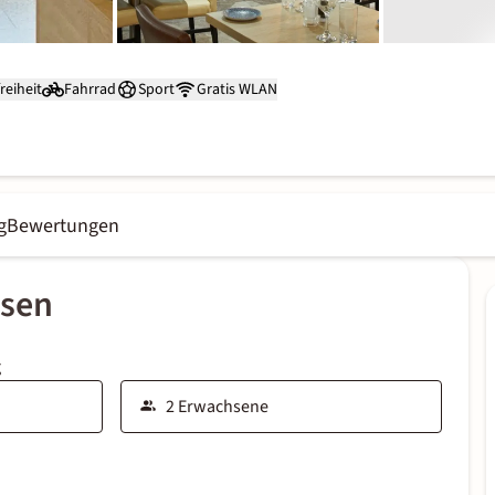
reiheit
Fahrrad
Sport
Gratis WLAN
g
Bewertungen
ssen
g