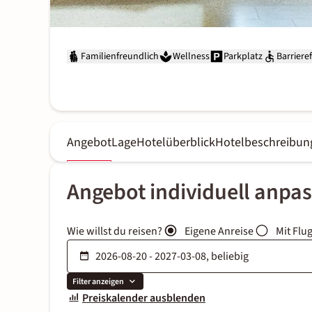
Familienfreundlich
Wellness
Parkplatz
Barrieref
Angebot
Lage
Hotelüberblick
Hotelbeschreibun
Angebot individuell anpa
Wie willst du reisen?
Eigene Anreise
Mit Flu
Filter anzeigen
Preiskalender ausblenden