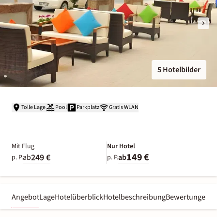
5 Hotelbilder
Tolle Lage
Pool
Parkplatz
Gratis WLAN
Mit Flug
Nur Hotel
149 €
249 €
ab
ab
p. P.
p. P.
Angebot
Lage
Hotelüberblick
Hotelbeschreibung
Bewertungen