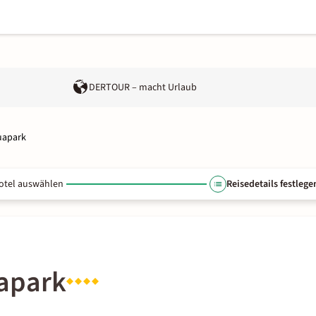
DERTOUR – macht Urlaub
uapark
otel auswählen
Reisedetails festlege
apark