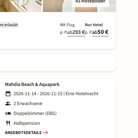
43 Hotelbilder
re erlaubt
Mit Flug
Nur Hotel
50 €
293 €
ab
ab
p. P.
p. P.
Mahdia Beach & Aquapark
2026-11-14 - 2026-11-15
|
Eine Hotelnacht
2 Erwachsene
Doppelzimmer (DB1)
Halbpension
ANGEBOTSDETAILS