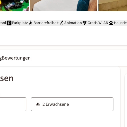
Pool
Parkplatz
Barrierefreiheit
Animation
Gratis WLAN
Haustie
g
Bewertungen
ssen
g