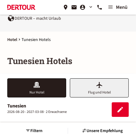
Menü
t Urlaub
Ein Unternehmen der
REWE Group
Hotel
Tunesien Hotels
Tunesien Hotels
Nur Hotel
Flug und Hotel
Tunesien
2026-08-20 - 2027-03-08 ·
2 Erwachsene
Filtern
Unsere Empfehlung