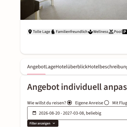
Tolle Lage
Familienfreundlich
Wellness
Pool
Angebot
Lage
Hotelüberblick
Hotelbeschreibun
Angebot individuell anpa
Wie willst du reisen?
Eigene Anreise
Mit Flu
Filter anzeigen