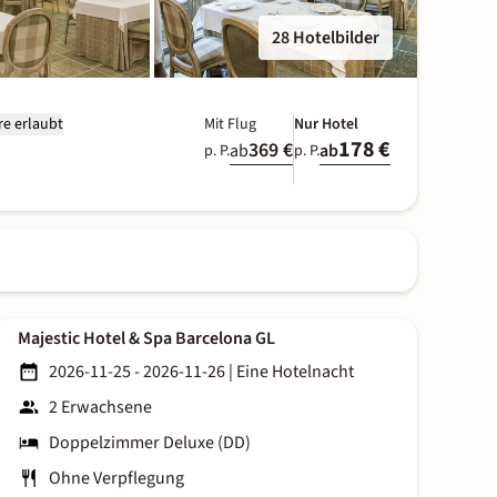
28 Hotelbilder
re erlaubt
Mit Flug
Nur Hotel
178 €
369 €
ab
ab
p. P.
p. P.
Majestic Hotel & Spa Barcelona GL
2026-11-25 - 2026-11-26
|
Eine Hotelnacht
2 Erwachsene
Doppelzimmer Deluxe (DD)
Ohne Verpflegung