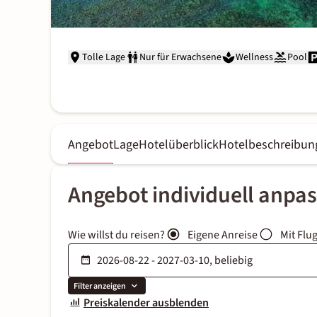
Tolle Lage
Nur für Erwachsene
Wellness
Pool
Angebot
Lage
Hotelüberblick
Hotelbeschreibun
Angebot individuell anpa
Wie willst du reisen?
Eigene Anreise
Mit Flu
Filter anzeigen
Preiskalender ausblenden