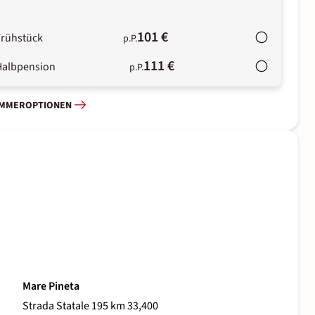
101 €
Frühstück
p.P.
111 €
Halbpension
p.P.
IMMEROPTIONEN
Mare Pineta
Strada Statale 195 km 33,400