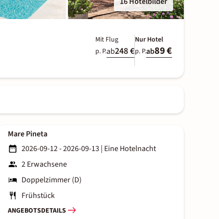
16 Hotelbilder
Mit Flug
Nur Hotel
89 €
248 €
ab
ab
p. P.
p. P.
Mare Pineta
2026-09-12 - 2026-09-13
|
Eine Hotelnacht
2 Erwachsene
Doppelzimmer (D)
Frühstück
ANGEBOTSDETAILS