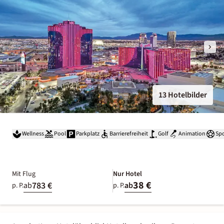
13 Hotelbilder
Wellness
Pool
Parkplatz
Barrierefreiheit
Golf
Animation
Spo
Mit Flug
Nur Hotel
38 €
783 €
ab
ab
p. P.
p. P.