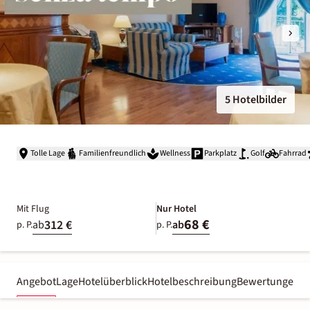
5 Hotelbilder
Tolle Lage
Familienfreundlich
Wellness
Parkplatz
Golf
Fahrrad
Mit Flug
Nur Hotel
68 €
312 €
ab
ab
p. P.
p. P.
Angebot
Lage
Hotelüberblick
Hotelbeschreibung
Bewertungen