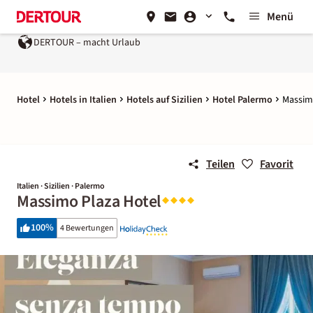
Menü
DERTOUR – macht Urlaub
Hotel
Hotels in Italien
Hotels auf Sizilien
Hotel Palermo
Massim
Teilen
Favorit
Italien · Sizilien · Palermo
Massimo Plaza Hotel
100
%
4 Bewertungen