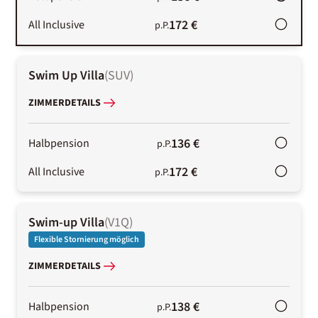
172 €
All Inclusive
p.P.
Swim Up Villa
(
SUV
)
ZIMMERDETAILS
136 €
Halbpension
p.P.
172 €
All Inclusive
p.P.
Swim-up Villa
(
V1Q
)
Flexible Stornierung möglich
ZIMMERDETAILS
138 €
Halbpension
p.P.