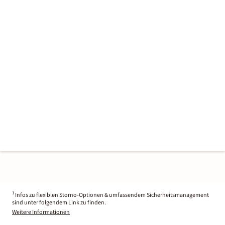
1
Infos zu flexiblen Storno-Optionen & umfassendem Sicherheitsmanagement
sind unter folgendem Link zu finden.
Weitere Informationen