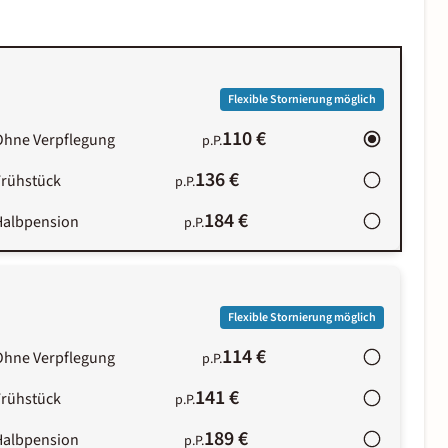
Flexible Stornierung möglich
110 €
Ohne Verpflegung
p.P.
136 €
Frühstück
p.P.
184 €
Halbpension
p.P.
Flexible Stornierung möglich
114 €
Ohne Verpflegung
p.P.
141 €
Frühstück
p.P.
189 €
Halbpension
p.P.