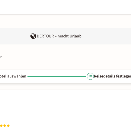
DERTOUR – macht Urlaub
r
otel auswählen
Reisedetails festlege