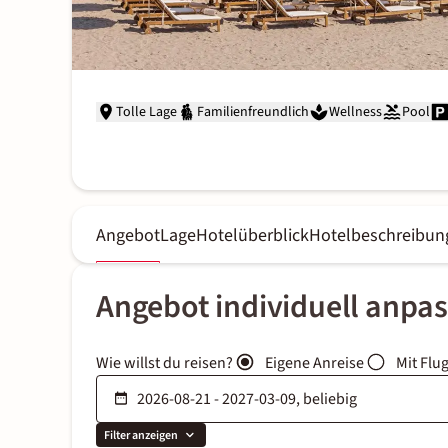
Tolle Lage
Familienfreundlich
Wellness
Pool
Angebot
Lage
Hotelüberblick
Hotelbeschreibun
Angebot individuell anpa
Wie willst du reisen?
Eigene Anreise
Mit Flu
Filter anzeigen