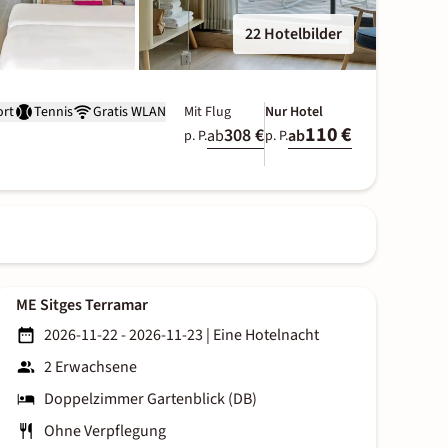
22 Hotelbilder
ort
Tennis
Gratis WLAN
Mit Flug
Nur Hotel
110 €
308 €
ab
ab
p. P.
p. P.
ME Sitges Terramar
2026-11-22 - 2026-11-23
|
Eine Hotelnacht
2 Erwachsene
Doppelzimmer Gartenblick (DB)
Ohne Verpflegung