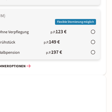
JM
)
Flexible Stornierung möglich
123 €
Ohne Verpflegung
p.P.
149 €
Frühstück
p.P.
197 €
Halbpension
p.P.
IMMEROPTIONEN