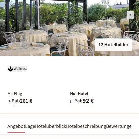
12 Hotelbilder
Wellness
Mit Flug
Nur Hotel
92 €
261 €
ab
ab
p. P.
p. P.
Angebot
Lage
Hotelüberblick
Hotelbeschreibung
Bewertungen