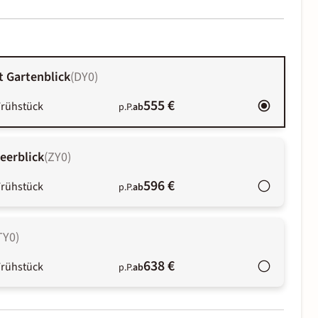
 Gartenblick
(
DY0
)
555 €
Frühstück
p.P.
ab
eerblick
(
ZY0
)
596 €
Frühstück
p.P.
ab
TY0
)
638 €
Frühstück
p.P.
ab