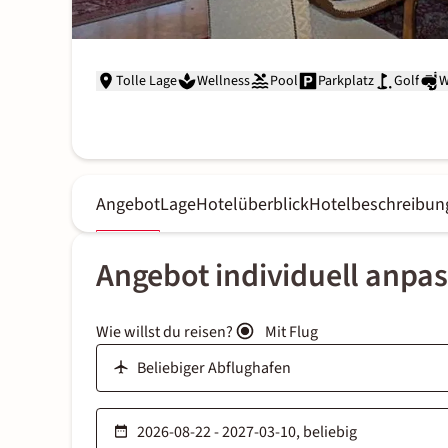
Tolle Lage
Wellness
Pool
Parkplatz
Golf
W
Angebot
Lage
Hotelüberblick
Hotelbeschreibun
Angebot individuell anpa
Wie willst du reisen?
Mit Flug