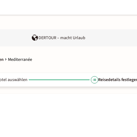
DERTOUR – macht Urlaub
en
Mediterranée
otel auswählen
Reisedetails festlege