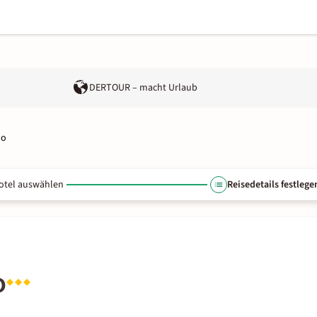
DERTOUR – macht Urlaub
mo
otel auswählen
Reisedetails festlege
o