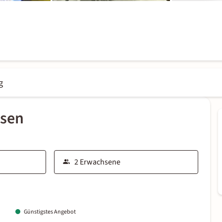
g
ssen
Günstigstes Angebot