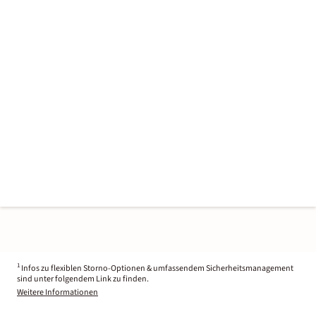
1
Infos zu flexiblen Storno-Optionen & umfassendem Sicherheitsmanagement
sind unter folgendem Link zu finden.
Weitere Informationen