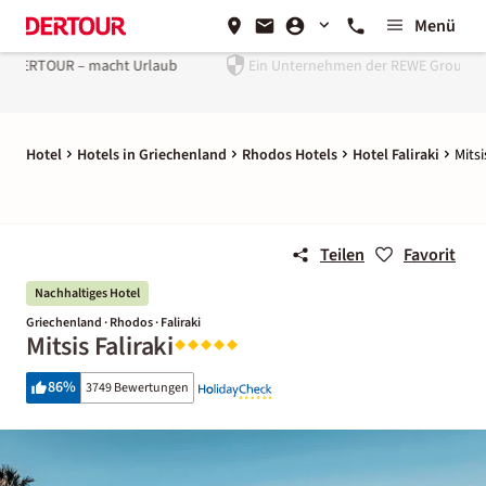
Menü
laub
Ein Unternehmen der
REWE Group
Hotel
Hotels in Griechenland
Rhodos Hotels
Hotel Faliraki
Mitsi
Teilen
Favorit
Nachhaltiges Hotel
Griechenland · Rhodos · Faliraki
Mitsis Faliraki
86
%
3749 Bewertungen