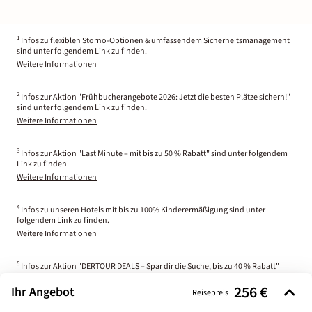
1
Infos zu flexiblen Storno-Optionen & umfassendem Sicherheitsmanagement
sind unter folgendem Link zu finden.
Weitere Informationen
2
Infos zur Aktion "Frühbucherangebote 2026: Jetzt die besten Plätze sichern!"
sind unter folgendem Link zu finden.
Weitere Informationen
3
Infos zur Aktion "Last Minute – mit bis zu 50 % Rabatt" sind unter folgendem
Link zu finden.
Weitere Informationen
4
Infos zu unseren Hotels mit bis zu 100% Kinderermäßigung sind unter
folgendem Link zu finden.
Weitere Informationen
5
Infos zur Aktion "DERTOUR DEALS – Spar dir die Suche, bis zu 40 % Rabatt"
sind unter folgendem Link zu finden.
256 €
Ihr Angebot
Weitere Informationen
Reisepreis