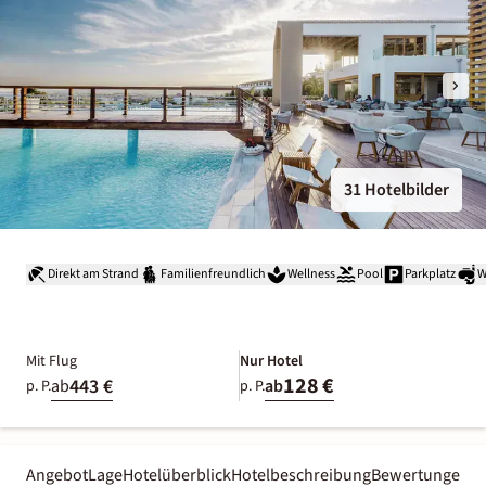
31 Hotelbilder
Direkt am Strand
Familienfreundlich
Wellness
Pool
Parkplatz
W
Mit Flug
Nur Hotel
128 €
443 €
ab
ab
p. P.
p. P.
Angebot
Lage
Hotelüberblick
Hotelbeschreibung
Bewertungen