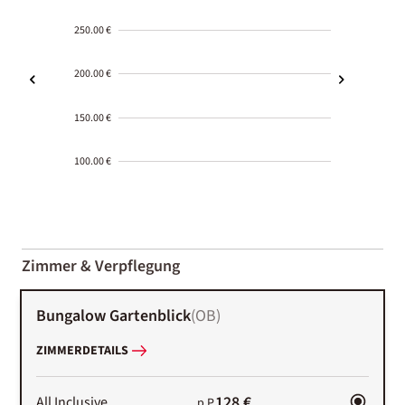
250.00 €
200.00 €
150.00 €
100.00 €
2000-
01-02
Zimmer & Verpflegung
Bungalow Gartenblick
(
OB
)
ZIMMERDETAILS
128 €
All Inclusive
p.P.