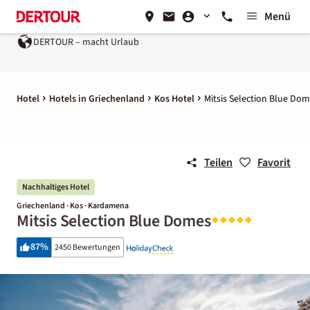
Menü
R – macht Urlaub
Ein Unternehmen der
REWE Group
Hotel
Hotels in Griechenland
Kos Hotel
Mitsis Selection Blue Do
Teilen
Favorit
Nachhaltiges Hotel
Griechenland · Kos · Kardamena
Mitsis Selection Blue Domes
87
%
2450 Bewertungen