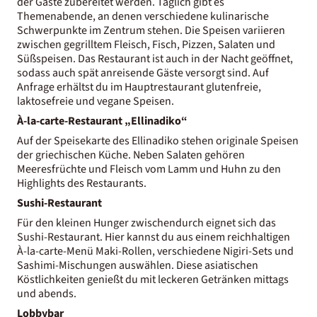
der Gäste zubereitet werden. Täglich gibt es
Themenabende, an denen verschiedene kulinarische
Schwerpunkte im Zentrum stehen. Die Speisen variieren
zwischen gegrilltem Fleisch, Fisch, Pizzen, Salaten und
Süßspeisen. Das Restaurant ist auch in der Nacht geöffnet,
sodass auch spät anreisende Gäste versorgt sind. Auf
Anfrage erhältst du im Hauptrestaurant glutenfreie,
laktosefreie und vegane Speisen.
À-la-carte-Restaurant „Ellinadiko“
Auf der Speisekarte des Ellinadiko stehen originale Speisen
der griechischen Küche. Neben Salaten gehören
Meeresfrüchte und Fleisch vom Lamm und Huhn zu den
Highlights des Restaurants.
Sushi-Restaurant
Für den kleinen Hunger zwischendurch eignet sich das
Sushi-Restaurant. Hier kannst du aus einem reichhaltigen
À-la-carte-Menü Maki-Rollen, verschiedene Nigiri-Sets und
Sashimi-Mischungen auswählen. Diese asiatischen
Köstlichkeiten genießt du mit leckeren Getränken mittags
und abends.
Lobbybar