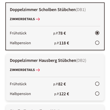
Doppelzimmer Scholben Stübchen
(
DB1
)
ZIMMERDETAILS
78 €
Frühstück
p.P.
118 €
Halbpension
p.P.
Doppelzimmer Hausberg Stübchen
(
DB2
)
ZIMMERDETAILS
82 €
Frühstück
p.P.
122 €
Halbpension
p.P.