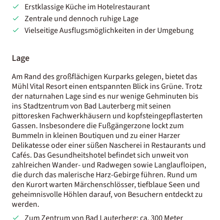
Erstklassige Küche im Hotelrestaurant
Zentrale und dennoch ruhige Lage
Vielseitige Ausflugsmöglichkeiten in der Umgebung
Lage
Am Rand des großflächigen Kurparks gelegen, bietet das
Mühl Vital Resort einen entspannten Blick ins Grüne. Trotz
der naturnahen Lage sind es nur wenige Gehminuten bis
ins Stadtzentrum von Bad Lauterberg mit seinen
pittoresken Fachwerkhäusern und kopfsteingepflasterten
Gassen. Insbesondere die Fußgängerzone lockt zum
Bummeln in kleinen Boutiquen und zu einer Harzer
Delikatesse oder einer süßen Nascherei in Restaurants und
Cafés. Das Gesundheitshotel befindet sich unweit von
zahlreichen Wander- und Radwegen sowie Langlaufloipen,
die durch das malerische Harz-Gebirge führen. Rund um
den Kurort warten Märchenschlösser, tiefblaue Seen und
geheimnisvolle Höhlen darauf, von Besuchern entdeckt zu
werden.
Zum Zentrum von Bad Lauterberg: ca. 300 Meter