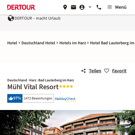
Menü
cht Urlaub
Ein Unternehmen der
REWE Group
Hotel
Deutschland Hotel
Hotels im Harz
Hotel Bad Lauterberg im
Teilen
Favorit
Deutschland · Harz · Bad Lauterberg im Harz
Mühl Vital Resort
97
%
1472 Bewertungen