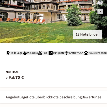
18 Hotelbilder
Tolle Lage
Wellness
Pool
Parkplatz
Gratis WLAN
Haustiere erlau
Nur Hotel
78 €
ab
p. P.
Angebot
Lage
Hotelüberblick
Hotelbeschreibung
Bewertungen