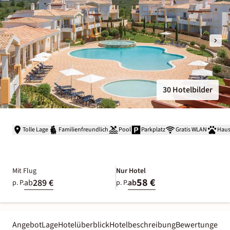
30 Hotelbilder
Tolle Lage
Familienfreundlich
Pool
Parkplatz
Gratis WLAN
Haus
Mit Flug
Nur Hotel
58 €
289 €
ab
ab
p. P.
p. P.
Angebot
Lage
Hotelüberblick
Hotelbeschreibung
Bewertungen