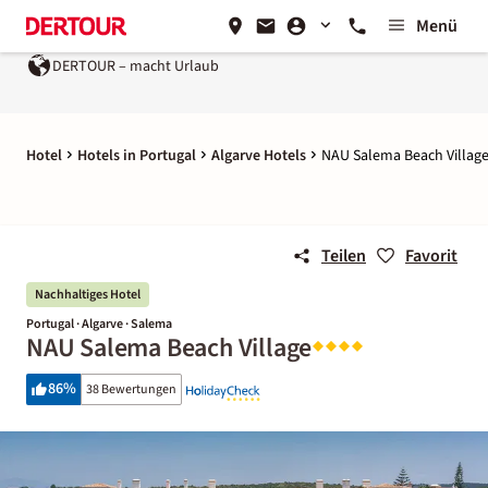
Menü
DERTOUR – macht Urlaub
Ein Unternehmen der
REWE Gr
Hotel
Hotels in Portugal
Algarve Hotels
NAU Salema Beach Villag
Teilen
Favorit
Nachhaltiges Hotel
Portugal · Algarve · Salema
NAU Salema Beach Village
86
%
38 Bewertungen