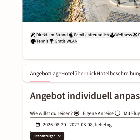
Direkt am Strand
Familienfreundlich
Wellness
Tennis
Gratis WLAN
Angebot
Lage
Hotelüberblick
Hotelbeschreibun
Angebot individuell anpa
Wie willst du reisen?
Eigene Anreise
Mit Flu
Filter anzeigen