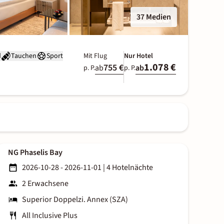
37 Medien
d
Tauchen
Sport
Mit Flug
Nur Hotel
1.078 €
755 €
ab
ab
p. P.
p. P.
NG Phaselis Bay
2026-10-28 - 2026-11-01
|
4 Hotelnächte
2 Erwachsene
Superior Doppelzi. Annex (SZA)
All Inclusive Plus