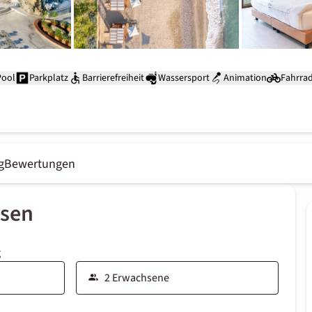
Pool
Parkplatz
Barrierefreiheit
Wassersport
Animation
Fahrra
g
Bewertungen
ssen
g