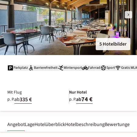
5 Hotelbilder
Parkplatz
Barrierefreiheit
Wintersport
Fahrrad
Sport
Gratis WL
Mit Flug
Nur Hotel
74 €
335 €
ab
ab
p. P.
p. P.
Angebot
Lage
Hotelüberblick
Hotelbeschreibung
Bewertungen