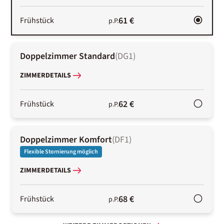
61 €
Frühstück
p.P.
Doppelzimmer Standard
(
DG1
)
ZIMMERDETAILS
62 €
Frühstück
p.P.
Doppelzimmer Komfort
(
DF1
)
Flexible Stornierung möglich
ZIMMERDETAILS
68 €
Frühstück
p.P.