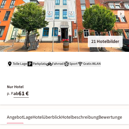
21 Hotelbilder
Tolle Lage
Parkplatz
Fahrrad
Sport
Gratis WLAN
Nur Hotel
61 €
ab
p. P.
Angebot
Lage
Hotelüberblick
Hotelbeschreibung
Bewertungen