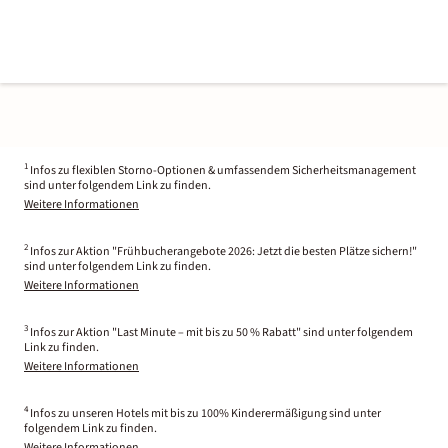
1
Infos zu flexiblen Storno-Optionen & umfassendem Sicherheitsmanagement
sind unter folgendem Link zu finden.
Weitere Informationen
2
Infos zur Aktion "Frühbucherangebote 2026: Jetzt die besten Plätze sichern!"
sind unter folgendem Link zu finden.
Weitere Informationen
3
Infos zur Aktion "Last Minute – mit bis zu 50 % Rabatt" sind unter folgendem
Link zu finden.
Weitere Informationen
4
Infos zu unseren Hotels mit bis zu 100% Kinderermäßigung sind unter
folgendem Link zu finden.
Weitere Informationen