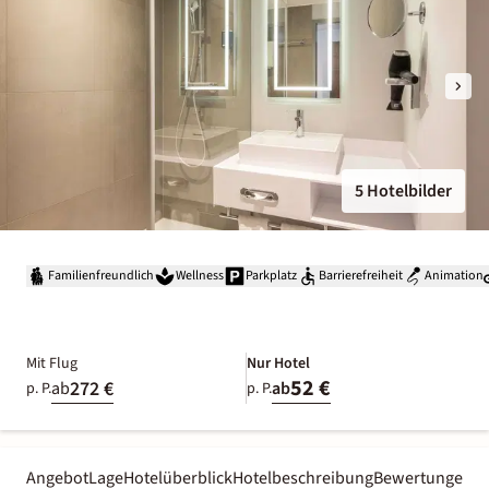
5 Hotelbilder
Familienfreundlich
Wellness
Parkplatz
Barrierefreiheit
Animation
Mit Flug
Nur Hotel
52 €
272 €
ab
ab
p. P.
p. P.
Angebot
Lage
Hotelüberblick
Hotelbeschreibung
Bewertungen