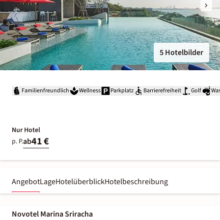
5 Hotelbilder
Familienfreundlich
Wellness
Parkplatz
Barrierefreiheit
Golf
Was
Nur Hotel
41 €
ab
p. P.
Angebot
Lage
Hotelüberblick
Hotelbeschreibung
Novotel Marina Sriracha