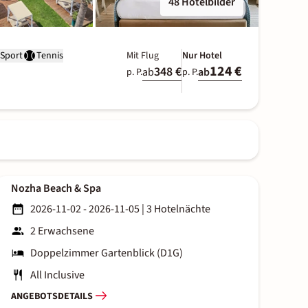
48 Hotelbilder
Sport
Tennis
Mit Flug
Nur Hotel
124 €
348 €
ab
ab
p. P.
p. P.
Nozha Beach & Spa
2026-11-02 - 2026-11-05
|
3 Hotelnächte
2 Erwachsene
Doppelzimmer Gartenblick (D1G)
All Inclusive
ANGEBOTSDETAILS