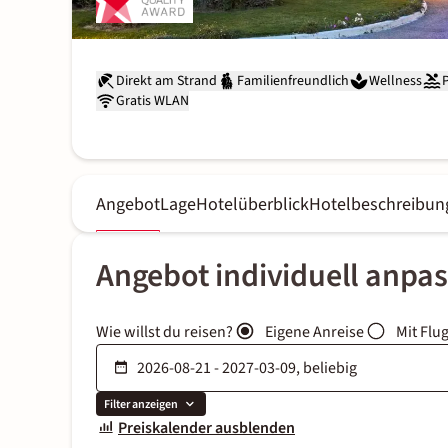
Direkt am Strand
Familienfreundlich
Wellness
Gratis WLAN
Angebot
Lage
Hotelüberblick
Hotelbeschreibun
Angebot individuell anpa
Wie willst du reisen?
Eigene Anreise
Mit Flu
Filter anzeigen
Preiskalender ausblenden