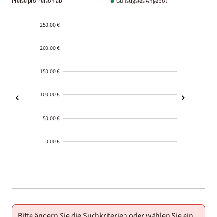
Preise pro Person ab
Günstigstes Angebot
250.00 €
200.00 €
150.00 €
100.00 €
50.00 €
0.00 €
2000-
01-02
Bitte ändern Sie die Suchkriterien oder wählen Sie ein