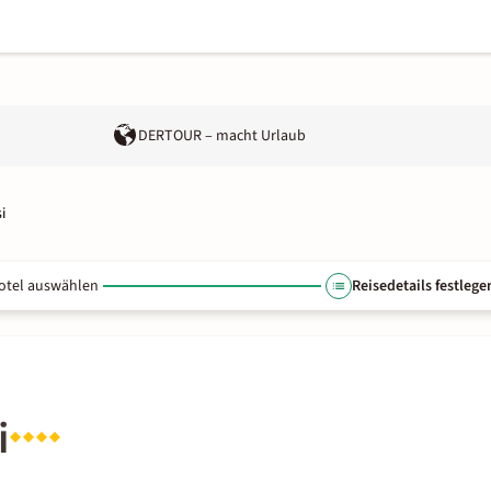
DERTOUR – macht Urlaub
i
otel auswählen
Reisedetails festlege
i