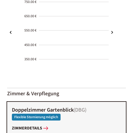
750.00 €
650.00 €
550.00 €
450.00 €
350.00 €
2000-
01-02
Zimmer & Verpflegung
Doppelzimmer Gartenblick
(
DBG
)
Flexible Stornierung möglich
ZIMMERDETAILS