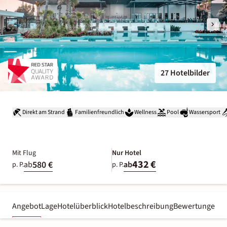
27 Hotelbilder
Direkt am Strand
Familienfreundlich
Wellness
Pool
Wassersport
Mit Flug
Nur Hotel
432 €
580 €
ab
ab
p. P.
p. P.
Angebot
Lage
Hotelüberblick
Hotelbeschreibung
Bewertungen