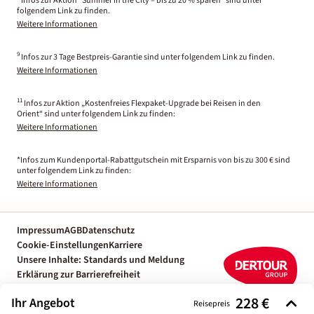
Infos zur Aktion "Summer in the City – bis zu 20 % sparen" sind unter
folgendem Link zu finden.
Weitere Informationen
9
Infos zur 3 Tage Bestpreis-Garantie sind unter folgendem Link zu finden.
Weitere Informationen
11
Infos zur Aktion „Kostenfreies Flexpaket-Upgrade bei Reisen in den
Orient“ sind unter folgendem Link zu finden:
Weitere Informationen
*Infos zum Kundenportal-Rabattgutschein mit Ersparnis von bis zu 300 € sind
unter folgendem Link zu finden:
Weitere Informationen
Impressum
AGB
Datenschutz
Cookie-Einstellungen
Karriere
Unsere Inhalte: Standards und Meldung
Erklärung zur Barrierefreiheit
Individuelle Reiseplanung mit einem
228 €
Ihr Angebot
Reiseexperten
Reisepreis