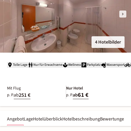
4 Hotelbilder
Tolle Lage
Nur für Erwachsene
Wellness
Parkplatz
Wassersport
Mit Flug
Nur Hotel
61 €
251 €
ab
ab
p. P.
p. P.
Angebot
Lage
Hotelüberblick
Hotelbeschreibung
Bewertungen