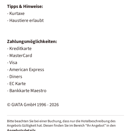
Tipps & Hinweise:
- Kurtaxe
- Haustiere erlaubt
Zahlungsmöglichkeiten:
- Kreditkarte
- MasterCard
- Visa
- American Express
- Diners
- EC Karte
- Bankkarte Maestro
© GIATA GmbH 1996 - 2026
Bitte beachten Sie bei einer Buchung, dass nur die Hotelbeschreibung des
Angebots Gültigkeit hat. Diesen finden Sie im Bereich “Ihr Angebot” in den
Angebotsdetails
.