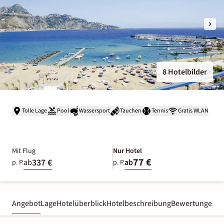
8 Hotelbilder
Tolle Lage
Pool
Wassersport
Tauchen
Tennis
Gratis WLAN
Mit Flug
Nur Hotel
77 €
337 €
ab
ab
p. P.
p. P.
Angebot
Lage
Hotelüberblick
Hotelbeschreibung
Bewertungen