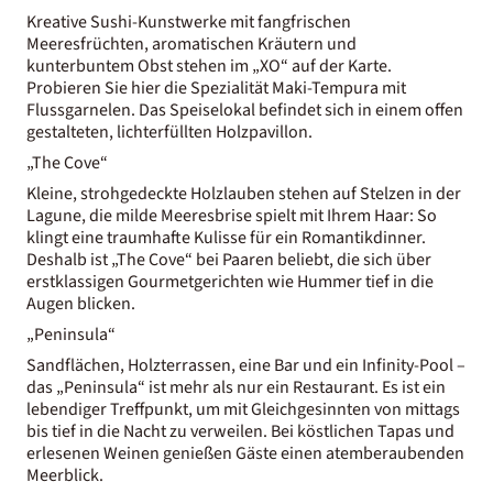
Kreative Sushi-Kunstwerke mit fangfrischen
Meeresfrüchten, aromatischen Kräutern und
kunterbuntem Obst stehen im „XO“ auf der Karte.
Probieren Sie hier die Spezialität Maki-Tempura mit
Flussgarnelen. Das Speiselokal befindet sich in einem offen
gestalteten, lichterfüllten Holzpavillon.
„The Cove“
Kleine, strohgedeckte Holzlauben stehen auf Stelzen in der
Lagune, die milde Meeresbrise spielt mit Ihrem Haar: So
klingt eine traumhafte Kulisse für ein Romantikdinner.
Deshalb ist „The Cove“ bei Paaren beliebt, die sich über
erstklassigen Gourmetgerichten wie Hummer tief in die
Augen blicken.
„Peninsula“
Sandflächen, Holzterrassen, eine Bar und ein Infinity-Pool –
das „Peninsula“ ist mehr als nur ein Restaurant. Es ist ein
lebendiger Treffpunkt, um mit Gleichgesinnten von mittags
bis tief in die Nacht zu verweilen. Bei köstlichen Tapas und
erlesenen Weinen genießen Gäste einen atemberaubenden
Meerblick.