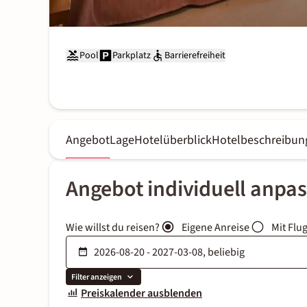
Pool
Parkplatz
Barrierefreiheit
Angebot
Lage
Hotelüberblick
Hotelbeschreibun
Angebot individuell anpa
Wie willst du reisen?
Eigene Anreise
Mit Flu
Filter anzeigen
Preiskalender ausblenden