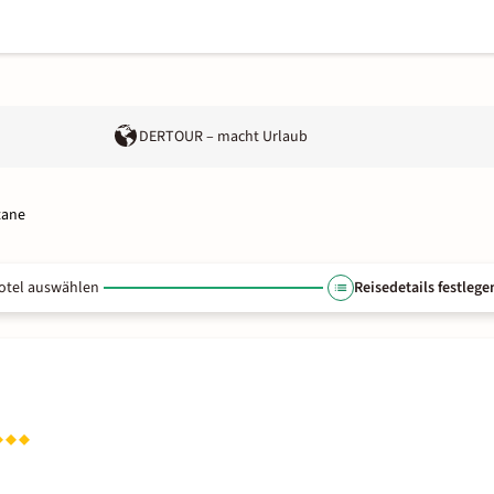
DERTOUR – macht Urlaub
tane
otel auswählen
Reisedetails festlege