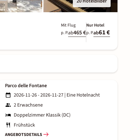
20 Hotelbilder
Mit Flug
Nur Hotel
61 €
465 €
ab
ab
p. P.
p. P.
Parco delle Fontane
2026-11-26 - 2026-11-27
|
Eine Hotelnacht
2 Erwachsene
Doppelzimmer Klassik (DC)
Frühstück
ANGEBOTSDETAILS