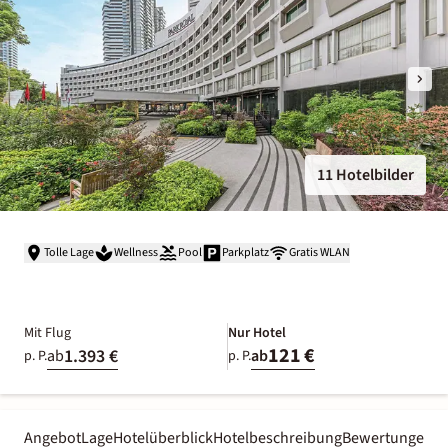
11 Hotelbilder
Tolle Lage
Wellness
Pool
Parkplatz
Gratis WLAN
Mit Flug
Nur Hotel
121 €
1.393 €
ab
ab
p. P.
p. P.
Angebot
Lage
Hotelüberblick
Hotelbeschreibung
Bewertungen