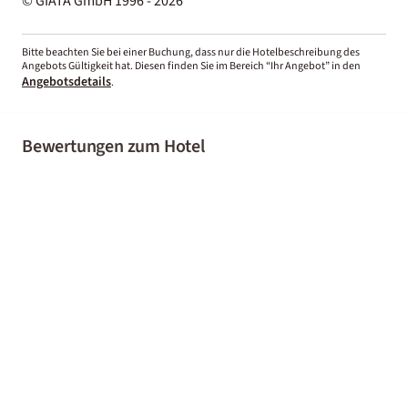
© GIATA GmbH 1996 - 2026
Bitte beachten Sie bei einer Buchung, dass nur die Hotelbeschreibung des
Angebots Gültigkeit hat. Diesen finden Sie im Bereich “Ihr Angebot” in den
Angebotsdetails
.
Bewertungen zum Hotel