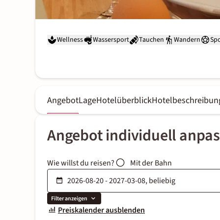
Wellness
Wassersport
Tauchen
Wandern
Spo
Angebot
Lage
Hotelüberblick
Hotelbeschreibun
Angebot individuell anpa
Wie willst du reisen?
Mit der Bahn
Filter anzeigen
Preiskalender ausblenden