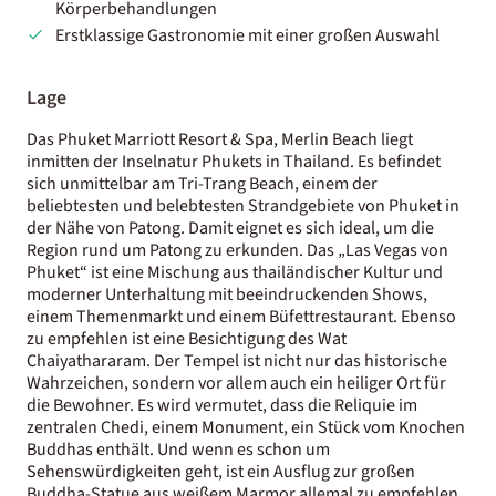
Körperbehandlungen
Erstklassige Gastronomie mit einer großen Auswahl
Lage
Das Phuket Marriott Resort & Spa, Merlin Beach liegt
inmitten der Inselnatur Phukets in Thailand. Es befindet
sich unmittelbar am Tri-Trang Beach, einem der
beliebtesten und belebtesten Strandgebiete von Phuket in
der Nähe von Patong. Damit eignet es sich ideal, um die
Region rund um Patong zu erkunden. Das „Las Vegas von
Phuket“ ist eine Mischung aus thailändischer Kultur und
moderner Unterhaltung mit beeindruckenden Shows,
einem Themenmarkt und einem Büfettrestaurant. Ebenso
zu empfehlen ist eine Besichtigung des Wat
Chaiyathararam. Der Tempel ist nicht nur das historische
Wahrzeichen, sondern vor allem auch ein heiliger Ort für
die Bewohner. Es wird vermutet, dass die Reliquie im
zentralen Chedi, einem Monument, ein Stück vom Knochen
Buddhas enthält. Und wenn es schon um
Sehenswürdigkeiten geht, ist ein Ausflug zur großen
Buddha-Statue aus weißem Marmor allemal zu empfehlen.