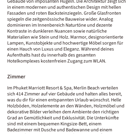
Gebäude von imposanten Hügeln. Die Architektur zeigt sich
in einem modernen und authentischen Design mit hellen
Fassaden und roten Backsteinziegeln. Große Glasfronten
spiegeln die zeitgenössische Bauweise wider. Analog
dominieren im Innenbereich Naturtöne und dezente
Kontraste in dunkleren Nuancen sowie natürliche
Materialien wie Stein und Holz. Marmor, designorientierte
Lampen, Kunstobjekte und hochwertige Möbel sorgen für
einen Hauch von Luxus und Eleganz. Während deines
Aufenthalts hast du innerhalb des gesamten
Hotelkomplexes kostenfreien Zugang zum WLAN.
Zimmer
Im Phuket Marriott Resort & Spa, Merlin Beach verteilen
sich 414 Zimmer auf vier Gebäude und halten alles bereit,
was du dir für einen entspannten Urlaub wünschst. Helle
Holzböden, Holzelemente an den Wänden, Holzmöbel und
dekorative Bilder verleihen dem Ambiente den richtigen
Grad an Gemütlichkeit und Exklusivität. Die Unterkünfte
sind mit einem bequemen Kingsize-Bett, einem
Badezimmer mit Dusche und Badewanne und einem